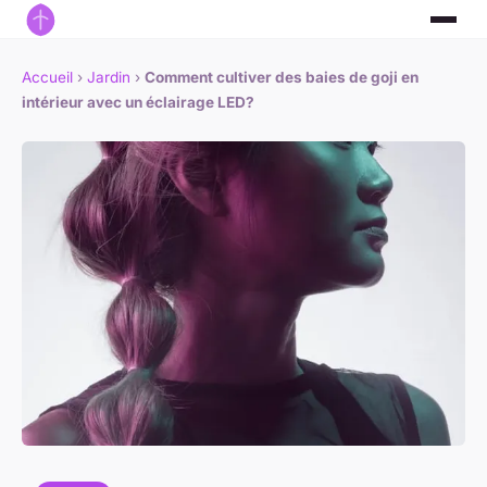
Accueil
›
Jardin
›
Comment cultiver des baies de goji en
intérieur avec un éclairage LED?