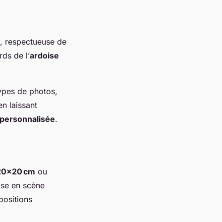
, respectueuse de
rds de l’
ardoise
types de photos,
en laissant
 personnalisée
.
20×20 cm
ou
se en scène
mpositions