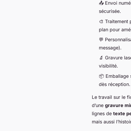
📤 Envoi numé
sécurisée.
🎨 Traitement 
plan pour améli
💬 Personnalisa
message).
🔬 Gravure las
visibilité.
📦 Emballage 
dès réception.
Le travail sur le f
d’une
gravure mi
lignes de
texte p
mais aussi l’histo