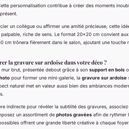
ette personnalisation contribue à créer des moments inoubli
présent.
er un collègue ou affirmer une amitié précieuse, cette idé
 palpable, riche de sens. Le format 20×20 cm convient aux
0 cm trônera fièrement dans le salon, ajoutant une touche r
r la gravure sur ardoise dans votre déco ?
 mur brut, présentée debout grâce à son
support en bois
o
hoto
pour former une mini-galerie, la
gravure sur ardoise
s
spect naturel met en valeur aussi bien des ambiances mode
s.
re indirecte pour révéler la subtilité des gravures, associez
mposez un assortiment de
photos gravées
afin de rythmer l
possibles offrent une grande liberté créative à chaque foyer