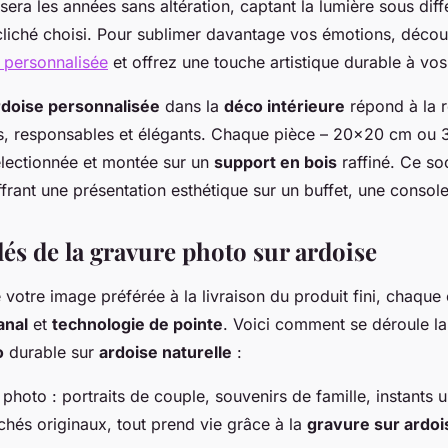
sera les années sans altération, captant la lumière sous diff
 cliché choisi. Pour sublimer davantage vos émotions, déco
 personnalisée
et offrez une touche artistique durable à vos
ardoise personnalisée
dans la
déco intérieure
répond à la 
ls, responsables et élégants. Chaque pièce – 20×20 cm ou
lectionnée et montée sur un
support en bois
raffiné. Ce so
offrant une présentation esthétique sur un buffet, une consol
lés de la gravure photo sur ardoise
 votre image préférée à la livraison du produit fini, chaque
anal
et
technologie de pointe
. Voici comment se déroule la
o
durable sur
ardoise naturelle
:
 photo : portraits de couple, souvenirs de famille, instants 
chés originaux, tout prend vie grâce à la
gravure sur ardoi