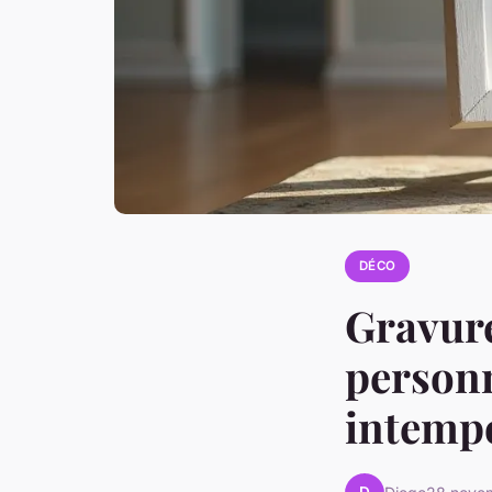
DÉCO
Gravure
personn
intempo