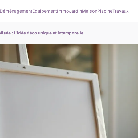
Déménagement
Équipement
Immo
Jardin
Maison
Piscine
Travaux
isée : l'idée déco unique et intemporelle