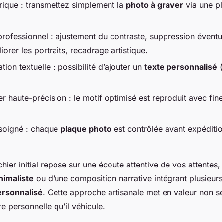
rique : transmettez simplement la
photo à graver
via une p
professionnel : ajustement du contraste, suppression éventuel
orer les portraits, recadrage artistique.
tion textuelle : possibilité d’ajouter un
texte personnalisé
(
er haute-précision : le motif optimisé est reproduit avec fin
soigné : chaque
plaque photo
est contrôlée avant expédition
ichier initial repose sur une écoute attentive de vos attentes, 
nimaliste
ou d’une composition narrative intégrant plusieur
ersonnalisé
. Cette approche artisanale met en valeur non se
ire personnelle qu’il véhicule.