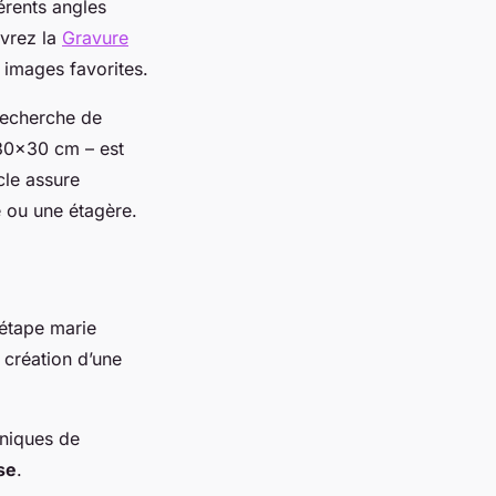
érents angles
uvrez la
Gravure
 images favorites.
recherche de
 30×30 cm – est
cle assure
e ou une étagère.
 étape marie
 création d’une
uniques de
se
.