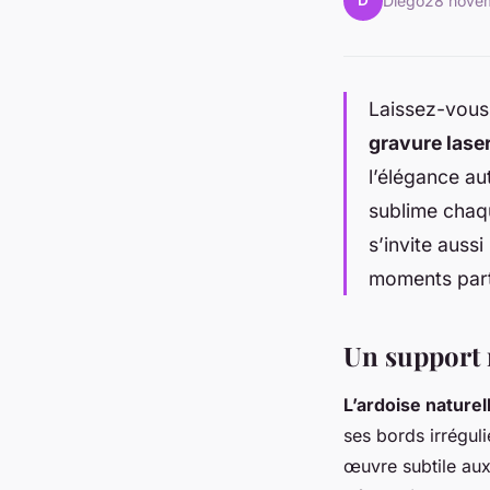
D
Diego
28 nove
Laissez-vous 
gravure lase
l’élégance au
sublime chaqu
s’invite aus
moments par
Un support 
L’ardoise naturel
ses bords irrégul
œuvre subtile aux