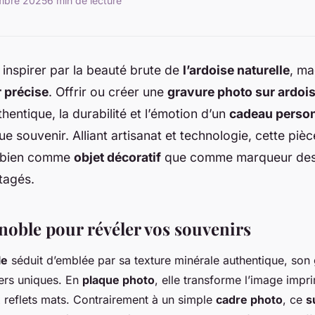
mbre 2025
6 min de lecture
inspirer par la beauté brute de
l’ardoise naturelle
, ma
r précise
. Offrir ou créer une
gravure photo sur ardoi
thentique, la durabilité et l’émotion d’un
cadeau person
e souvenir. Alliant artisanat et technologie, cette pièc
si bien comme
objet décoratif
que comme marqueur des
tagés.
noble pour révéler vos souvenirs
le
séduit d’emblée par sa texture minérale authentique, son 
iers uniques. En
plaque photo
, elle transforme l’image imp
 reflets mats. Contrairement à un simple
cadre photo
, ce
s