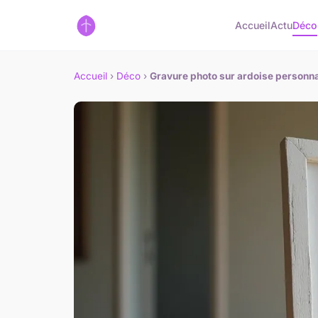
Accueil
Actu
Déco
Accueil
›
Déco
›
Gravure photo sur ardoise personnal