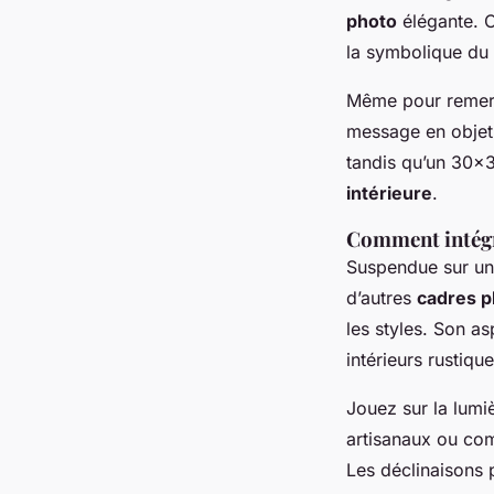
photo
élégante. C
la symbolique du 
Même pour remerci
message en objet
tandis qu’un 30×3
intérieure
.
Comment intégre
Suspendue sur un
d’autres
cadres p
les styles. Son a
intérieurs rustique
Jouez sur la lumiè
artisanaux ou co
Les déclinaisons 