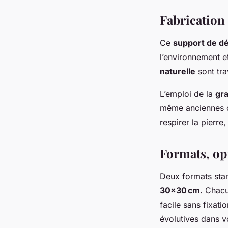
Fabrication
Ce
support de d
l’environnement et
naturelle
sont tra
L’emploi de la
gra
même anciennes ou
respirer la pierr
Formats, opt
Deux formats stan
30×30 cm
. Chac
facile sans fixati
évolutives dans v